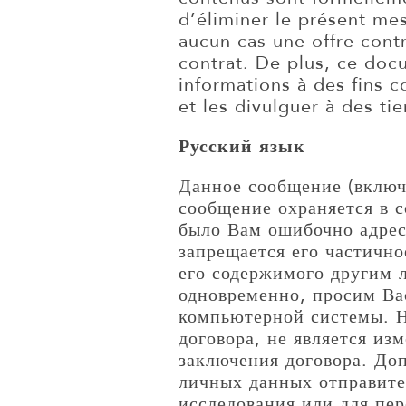
d’éliminer le présent me
aucun cas une offre cont
contrat. De plus, ce docu
informations à des fins 
et les divulguer à des tie
Русский язык
Данное сообщение (включ
сообщение охраняется в 
было Вам ошибочно адресо
запрещается его частично
его содержимого другим л
одновременно, просим Ва
компьютерной системы. Н
договора, не является из
заключения договора. До
личных данных отправите
исследования или для пе