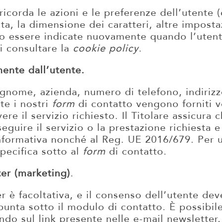
 ricorda le azioni e le preferenze dell’utente
lta, la dimensione dei caratteri, altre imposta
essere indicate nuovamente quando l’utente t
i consultare la
cookie policy
.
mente dall’utente.
cognome, azienda, numero di telefono, indirizz
ite i nostri
form
di contatto vengono forniti 
vere il servizio richiesto. Il Titolare assicura 
eseguire il servizio o la prestazione richiesta 
nformativa nonché al Reg. UE 2016/679. Per ul
specifica sotto al
form
di contatto.
ter (marketing)
.
ter è facoltativa, e il consenso dell’utente d
punta sotto il modulo di contatto. È possibil
do sul link presente nelle e-mail newsletter, 