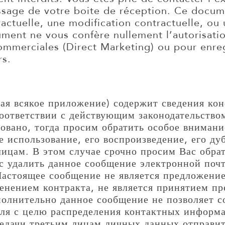
ssage de votre boite de réception. Ce docum
ractuelle, une modification contractuelle, ou
ment ne vous confère nullement l’autorisation
commerciales (Direct Marketing) ou pour enre
rs.
ая всякое приложение) содержит сведения ко
соответствии с действующим законодательство
вано, тогда просим обратить особое внимание
е использование, его воспроизведение, его д
ицам. В этом случае срочно просим Вас обрат
с удалить данное сообщение электронной поч
астоящее сообщение не является предложени
менением контракта, не является принятием п
полнительно данное сообщение не позволяет с
ля с целю распределения контактных информ
редачи третьим лицам личных данных отправит