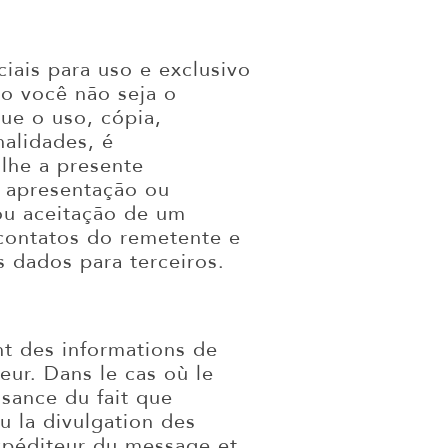
iais para uso e exclusivo
so você não seja o
ue o uso, cópia,
nalidades, é
lhe a presente
 apresentação ou
ou aceitação de um
contatos do remetente e
 dados para terceiros.
nt des informations de
eur. Dans le cas où le
ssance du fait que
ou la divulgation des
expéditeur du message et