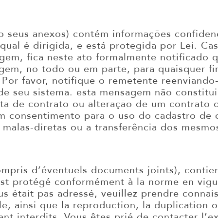
 seus anexos) contém informações confidenc
qual é dirigida, e está protegida por Lei. Ca
gem, fica neste ato formalmente notificado q
gem, no todo ou em parte, para quaisquer fi
Por favor, notifique o remetente reenviando-
e seu sistema. esta mensagem não constitui
ta de contrato ou alteração de um contrato 
em consentimento para o uso do cadastro de 
 malas-diretas ou a transferência dos mesmos
mpris d’éventuels documents joints), contie
 est protégé conformément à la norme en vigu
s était pas adressé, veuillez prendre connai
le, ainsi que la reproduction, la duplication 
nt interdits. Vous êtes prié de contacter l’