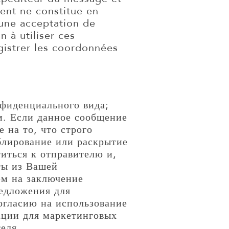
ent ne constitue en
 une acceptation de
 à utiliser ces
gistrer les coordonnées
нфиденциального вида;
м. Если данное сообщение
 на то, что строго
ублирование или раскрытие
иться к отправителю и,
ты из Вашей
ем на заключение
редложения для
огласию на использование
ации для маркетинговых
еля.