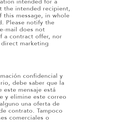
ation intended for a
t the intended recipient,
of this message, in whole
d. Please notify the
 e-mail does not
 a contract offer, nor
 direct marketing
rmación confidencial y
ario, debe saber que la
de este mensaje está
e y elimine este correo
alguno una oferta de
a de contrato. Tampoco
nes comerciales o