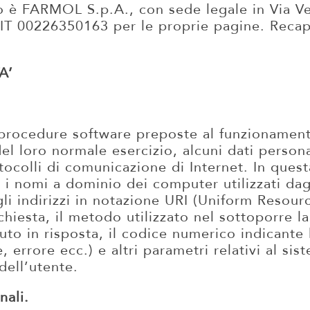
nto è FARMOL S.p.A., con sede legale in Via V
 IT 00226350163 per le proprie pagine.
Recap
A’
le procedure software preposte al funzionamen
el loro normale esercizio, alcuni dati persona
otocolli di comunicazione di Internet. In quest
 o i nomi a dominio dei computer utilizzati dag
li indirizzi in notazione URI (Uniform Resource
ichiesta, il metodo utilizzato nel sottoporre la 
uto in risposta, il codice numerico indicante 
, errore ecc.) e altri parametri relativi al si
dell’utente.
nali.