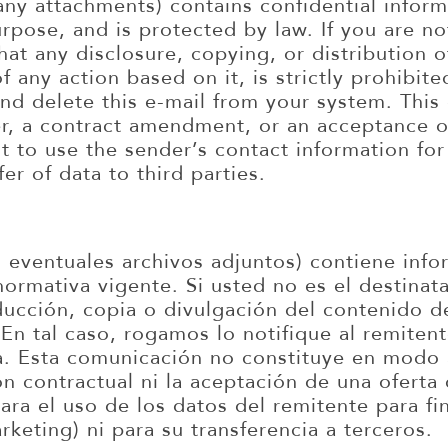
any attachments) contains confidential inform
urpose, and is protected by law. If you are no
hat any disclosure, copying, or distribution 
of any action based on it, is strictly prohibite
and delete this e-mail from your system. This
er, a contract amendment, or an acceptance of
t to use the sender’s contact information for
er of data to third parties.
 eventuales archivos adjuntos) contiene info
ormativa vigente. Si usted no es el destinat
oducción, copia o divulgación del contenido 
En tal caso, rogamos lo notifique al remitent
a. Esta comunicación no constituye en modo 
ón contractual ni la aceptación de una ofert
ra el uso de los datos del remitente para fi
keting) ni para su transferencia a terceros.