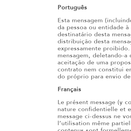
Português
Esta mensagem (incluindo
da pessoa ou entidade à 
destinatário desta mensa
distribuição desta mensa
expressamente proibido. 
mensagem, deletando-a d
aceitação de uma propos
contrato nem constitui 
do próprio para envio de
Français
Le présent message (y co
nature confidentielle et
message ci-dessus ne vou
l’utilisation même partiel
contenus sont formelleme