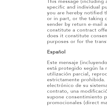
This message (including 
specific and individual p
you are hereby notified t
or in part, or the taking 
sender by return e-mail 
constitute a contract off
does it constitute consen
purposes or for the transf
Español
Este mensaje (incluyendo
está protegido según la n
utilización parcial, repr
estrictamente prohibida. 
electrónico de su sistem
contrato, una modificaci
supone consentimiento pa
promocionales (direct mar