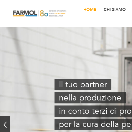
Skip
to
HOME
CHI SIAMO
content
Il tuo partner
nella produzione
in conto terzi di pro
per la cura della pe