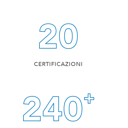
20
CERTIFICAZIONI
240
+