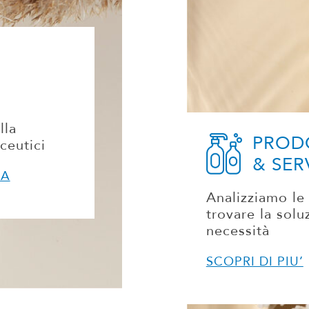
lla
PROD
ceutici
& SER
MA
Analizziamo le 
trovare la solu
necessità
SCOPRI DI PIU’